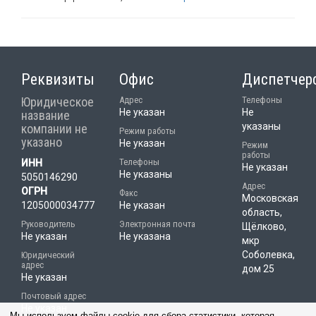
Реквизиты
Офис
Диспетчер
Юридическое
Адрес
Телефоны
Не указан
Не
название
указаны
компании не
Режим работы
указано
Не указан
Режим
работы
Телефоны
ИНН
Не указан
Не указаны
5050146290
Адрес
ОГРН
Факс
Московская
1205000034777
Не указан
область,
Руководитель
Электронная почта
Щёлково,
Не указан
Не указана
мкр
Соболевка,
Юридический
адрес
дом 25
Не указан
Почтовый адрес
Не указан
Мы используем файлы cookie для сбора статистики, которая