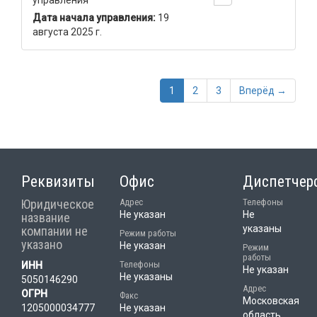
управления
Дата начала управления:
19
августа 2025 г.
1
2
3
Вперёд →
Реквизиты
Офис
Диспетчер
Юридическое
Адрес
Телефоны
Не указан
Не
название
указаны
компании не
Режим работы
указано
Не указан
Режим
работы
Телефоны
ИНН
Не указан
Не указаны
5050146290
Адрес
ОГРН
Факс
Московская
1205000034777
Не указан
область,