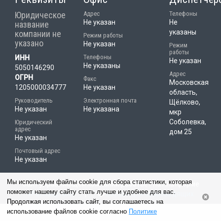
Юридическое
Адрес
Телефоны
Не указан
Не
название
указаны
компании не
Режим работы
указано
Не указан
Режим
работы
Телефоны
ИНН
Не указан
Не указаны
5050146290
Адрес
ОГРН
Факс
Московская
1205000034777
Не указан
область,
Руководитель
Электронная почта
Щёлково,
Не указан
Не указана
мкр
Соболевка,
Юридический
адрес
дом 25
Не указан
Почтовый адрес
Не указан
Мы используем файлы cookie для сбора статистики, которая
Сайт управляющей компании работает на платформе
поможет нашему сайту стать лучше и удобнее для вас.
«РосКвартал»
|
Версия для слабовидящих
Продолжая использовать сайт, вы соглашаетесь на
использование файлов cookie согласно
Политике