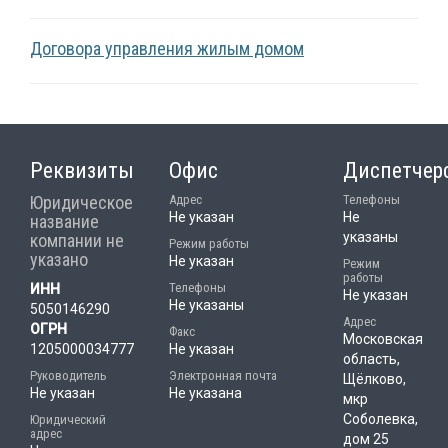
Договора управления жилым домом
Реквизиты
Офис
Диспетчер
Юридическое
Адрес
Телефоны
Не указан
Не
название
указаны
компании не
Режим работы
указано
Не указан
Режим
работы
Телефоны
ИНН
Не указан
Не указаны
5050146290
Адрес
ОГРН
Факс
Московская
1205000034777
Не указан
область,
Руководитель
Электронная почта
Щёлково,
Не указан
Не указана
мкр
Соболевка,
Юридический
адрес
дом 25