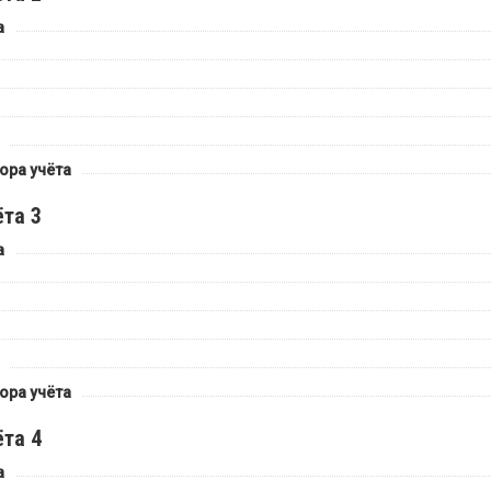
а
ора учёта
та 3
а
ора учёта
та 4
а