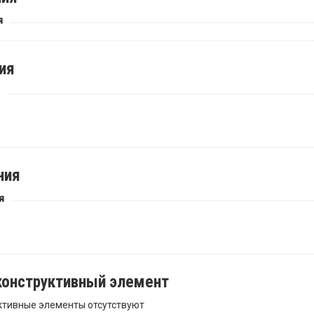
я
ия
ния
я
 конструктивный элемент
ктивные элементы отсутствуют