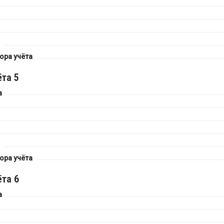
ора учёта
та 5
а
ора учёта
та 6
а