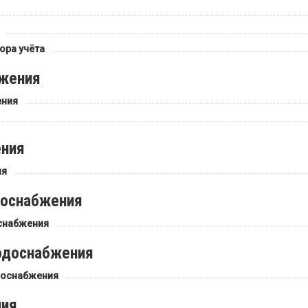
ора учёта
бжения
ения
ения
ия
доснабжения
оснабжения
одоснабжения
доснабжения
ния