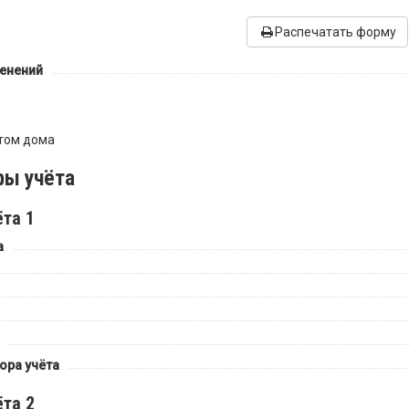
Распечатать форму
менений
том дома
ы учёта
та 1
а
ора учёта
та 2