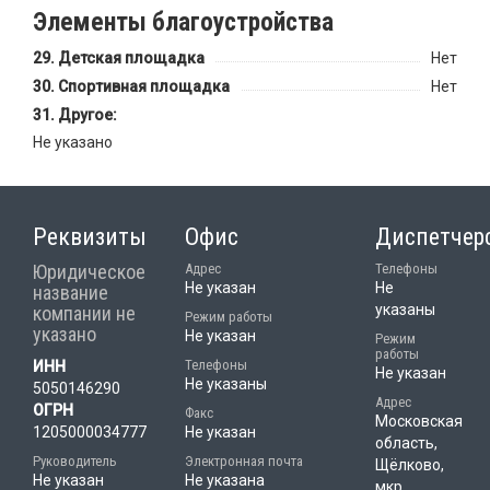
Элементы благоустройства
Детская площадка
Нет
Спортивная площадка
Нет
Другое:
Не указано
Реквизиты
Офис
Диспетчер
Юридическое
Адрес
Телефоны
Не указан
Не
название
указаны
компании не
Режим работы
указано
Не указан
Режим
работы
Телефоны
ИНН
Не указан
Не указаны
5050146290
Адрес
ОГРН
Факс
Московская
1205000034777
Не указан
область,
Руководитель
Электронная почта
Щёлково,
Не указан
Не указана
мкр