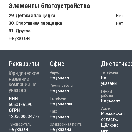
Элементы благоустройства
Детская площадка
Нет
Спортивная площадка
Нет
Другое:
Не указано
Реквизиты
Офис
Диспетчер
Юридическое
Адрес
Телефоны
Не указан
Не
название
указаны
компании не
Режим работы
указано
Не указан
Режим
работы
Телефоны
ИНН
Не указан
Не указаны
5050146290
Адрес
ОГРН
Факс
Московская
1205000034777
Не указан
область,
Руководитель
Электронная почта
Щёлково,
Не указан
Не указана
мкр