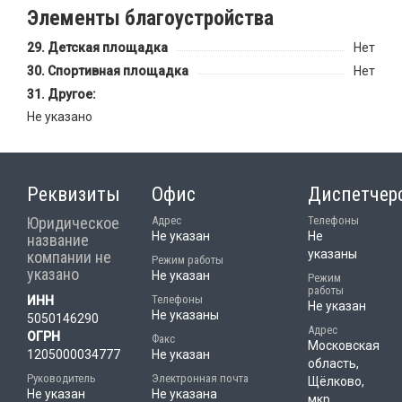
Элементы благоустройства
Детская площадка
Нет
Спортивная площадка
Нет
Другое:
Не указано
Реквизиты
Офис
Диспетчер
Юридическое
Адрес
Телефоны
Не указан
Не
название
указаны
компании не
Режим работы
указано
Не указан
Режим
работы
Телефоны
ИНН
Не указан
Не указаны
5050146290
Адрес
ОГРН
Факс
Московская
1205000034777
Не указан
область,
Руководитель
Электронная почта
Щёлково,
Не указан
Не указана
мкр