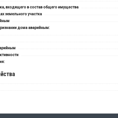
ка, входящего в состав общего имущества
ах земельного участка
ийным
признании дома аварийным:
варийным
ктивности
ия:
йства