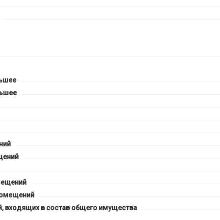
льшее
ньшее
ний
щений
мещений
помещений
 входящих в состав общего имущества